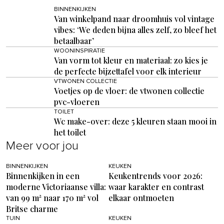
BINNENKIJKEN
Van winkelpand naar droomhuis vol vintage
vibes: ‘We deden bijna alles zelf, zo bleef het
betaalbaar’
WOONINSPIRATIE
Van vorm tot kleur en materiaal: zo kies je
de perfecte bijzettafel voor elk interieur
VTWONEN COLLECTIE
Voetjes op de vloer: de vtwonen collectie
pvc-vloeren
TOILET
Wc make-over: deze 5 kleuren staan mooi in
het toilet
Meer voor jou
BINNENKIJKEN
KEUKEN
Binnenkijken in een
Keukentrends voor 2026:
moderne Victoriaanse villa:
waar karakter en contrast
van 99 m² naar 170 m² vol
elkaar ontmoeten
Britse charme
TUIN
KEUKEN