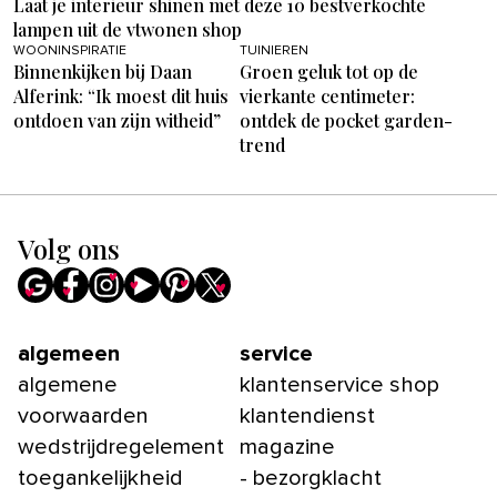
Laat je interieur shinen met deze 10 bestverkochte
lampen uit de vtwonen shop
WOONINSPIRATIE
TUINIEREN
Binnenkijken bij Daan
Groen geluk tot op de
Alferink: “Ik moest dit huis
vierkante centimeter:
ontdoen van zijn witheid”
ontdek de pocket garden-
trend
Volg ons
algemeen
service
algemene
klantenservice shop
voorwaarden
klantendienst
wedstrijdregelement
magazine
toegankelijkheid
- bezorgklacht