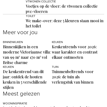
VTWONEN COLLECTIE
Voetjes op de vloer: de vtwonen collectie
pvc-vloeren
TOILET
Wc make-over: deze 5 kleuren staan mooi in
het toilet
Meer voor jou
BINNENKIJKEN
KEUKEN
Binnenkijken in een
Keukentrends voor 2026:
moderne Victoriaanse villa:
waar karakter en contrast
van 99 m² naar 170 m² vol
elkaar ontmoeten
Britse charme
KEUKEN
TUIN
De keukentrend van dit
Tuinmeubeltrends voor
jaar: ontdek de houten
2026: de tuin als
keuken in 5 verschillende
verlengstuk van binnen
stijlen
Meest gelezen
WOONINSPIRATIE