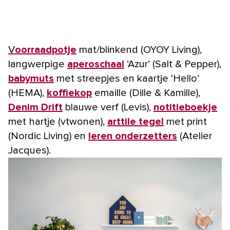
Voorraadpotje
mat/blinkend (OYOY Living),
langwerpige
aperoschaal
‘Azur’ (Salt & Pepper),
babymuts
met streepjes en kaartje ‘Hello’
(HEMA),
koffiekop
emaille (Dille & Kamille),
Denim Drift
blauwe verf (Levis),
notitieboekje
met hartje (vtwonen),
arttile tegel
met print
(Nordic Living) en
leren onderzetters
(Atelier
Jacques).