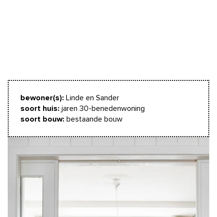
bewoner(s):
Linde en Sander
soort huis:
jaren 30-benedenwoning
soort bouw:
bestaande bouw