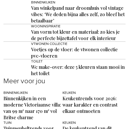
BINNENKIJKEN
Van winkelpand naar droomhuis vol vintage
vibes: ‘We deden bijna alles zelf, zo bleef het
betaalbaar’
WOONINSPIRATIE
Van vorm tot kleur en materiaal: zo kies je
de perfecte bijzettafel voor elk interieur
VTWONEN COLLECTIE
Voetjes op de vloer: de vtwonen collectie
pvc-vloeren
TOILET
Wc make-over: deze 5 kleuren staan mooi in
het toilet
Meer voor jou
BINNENKIJKEN
KEUKEN
Binnenkijken in een
Keukentrends voor 2026:
moderne Victoriaanse villa:
waar karakter en contrast
van 99 m² naar 170 m² vol
elkaar ontmoeten
Britse charme
TUIN
KEUKEN
Tuinmeubeltrends voor
De keukentrend van dit