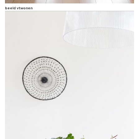
beeld vtwonen