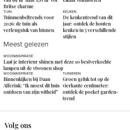
Britse charme
TUIN
KEUKEN
Tuinmeubeltrends voor
De keukentrend van dit
2026: de tuin als
jaar: ontdek de houten
verlengstuk van binnen
keuken in 5 verschillende
stijlen
Meest gelezen
WOONINSPIRATIE
Laat je interieur shinen met deze 10 bestverkochte
lampen uit de vtwonen shop
WOONINSPIRATIE
TUINIEREN
Binnenkijken bij Daan
Groen geluk tot op de
Alferink: “Ik moest dit huis
vierkante centimeter:
ontdoen van zijn witheid”
ontdek de pocket garden-
trend
Volg ons