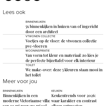
Lees ook
BINNENKIJKEN
5x binnenkijken in huizen van of ingericht
door een architect
VTWONEN COLLECTIE
Voetjes op de vloer: de vtwonen collectie
pvc-vloeren
WOONINSPIRATIE
Van vorm tot kleur en materiaal: zo kies je
de perfecte bijzettafel voor elk interieur
TOILET
Wc make-over: deze 5 kleuren staan mooi in
het toilet
Meer voor jou
BINNENKIJKEN
KEUKEN
Binnenkijken in een
Keukentrends voor 2026:
moderne Victoriaanse villa:
waar karakter en contrast
van 99 m² naar 170 m² vol
elkaar ontmoeten