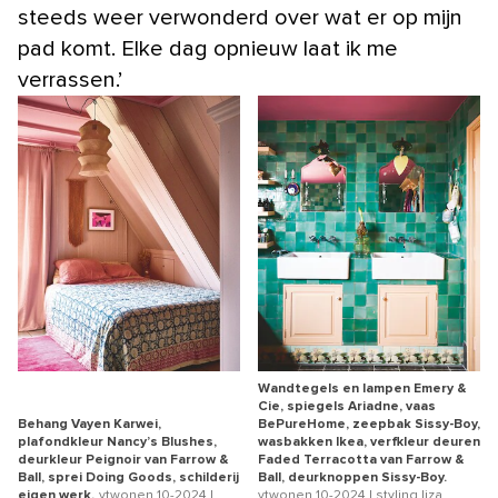
steeds weer verwonderd over wat er op mijn
pad komt. Elke dag opnieuw laat ik me
verrassen.’
Wandtegels en lampen Emery &
Cie, spiegels Ariadne, vaas
Behang Vayen Karwei,
BePureHome, zeepbak Sissy-Boy,
plafondkleur Nancy’s Blushes,
wasbakken Ikea, verfkleur deuren
deurkleur Peignoir van Farrow &
Faded Terracotta van Farrow &
Ball, sprei Doing Goods, schilderij
Ball, deurknoppen Sissy-Boy.
eigen werk.
vtwonen 10-2024 |
vtwonen 10-2024 | styling liza