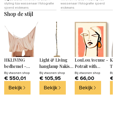
styling liza wassenaar | fotografie
wassenaar | fotografie sjoerd
sjoerd eickmans
eickmans
Shop de stijl
HKLIVING
Light & Living
LouLou Avenue -
Kar
bedhemel –
hanglamp Nakisha
Potrait with
Taf
sunset – roze
- bruin - Ø40cm
Earring - PSTR
Bij
vtwonen shop
Bij
vtwonen shop
Bij
vtwonen shop
Bij
v
€ 550,01
€ 105,95
€ 66,00
€ 
studio Kunst
Poster
Bekijk
Bekijk
Bekijk
B