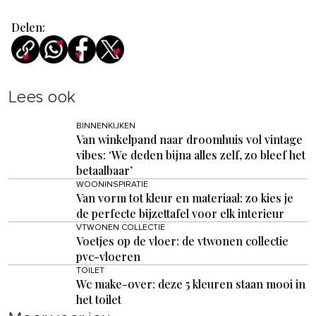
Delen:
Lees ook
BINNENKIJKEN
Van winkelpand naar droomhuis vol vintage
vibes: ‘We deden bijna alles zelf, zo bleef het
betaalbaar’
WOONINSPIRATIE
Van vorm tot kleur en materiaal: zo kies je
de perfecte bijzettafel voor elk interieur
VTWONEN COLLECTIE
Voetjes op de vloer: de vtwonen collectie
pvc-vloeren
TOILET
Wc make-over: deze 5 kleuren staan mooi in
het toilet