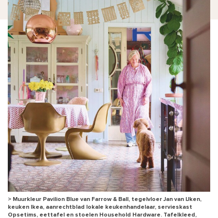
> Muurkleur Pavilion Blue van Farrow & Ball, tegelvloer Jan van IJken,
keuken Ikea, aanrechtblad lokale keukenhandelaar, servieskast
Opsetims, eettafel en stoelen Household Hardware. Tafelkleed,