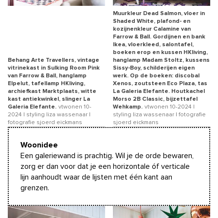
Muurkleur Dead Salmon, vloer in
Shaded White, plafond- en
kozijnenkleur Calamine van
Farrow & Ball. Gordijnen en bank
Ikea, vloerkleed, salontafel,
boeken erop en kussen HKliving,
Behang Arte Travellers, vintage
hanglamp Madam Stoltz, kussens
vitrinekast in Sulking Room Pink
Sissy-Boy, schilderijen eigen
van Farrow & Ball, hanglamp
werk. Op de boeken: discobal
Elpelut, tafellamp HKliving,
Xenos, zoutsteen Eco Plaza, tas
archiefkast Marktplaats, witte
La Galeria Elefante. Houtkachel
kast antiekwinkel, slinger La
Morso 2B Classic, bijzettafel
Galeria Elefante.
vtwonen 10-
Wehkamp.
vtwonen 10-2024 |
2024 | styling liza wassenaar |
styling liza wassenaar | fotografie
fotografie sjoerd eickmans
sjoerd eickmans
Woonidee
Een galeriewand is prachtig. Wil je de orde bewaren,
zorg er dan voor dat je een horizontale óf verticale
lijn aanhoudt waar de lijsten met één kant aan
grenzen.