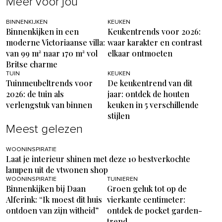
Meer voor jou
BINNENKIJKEN
KEUKEN
Binnenkijken in een
Keukentrends voor 2026:
moderne Victoriaanse villa:
waar karakter en contrast
van 99 m² naar 170 m² vol
elkaar ontmoeten
Britse charme
TUIN
KEUKEN
Tuinmeubeltrends voor
De keukentrend van dit
2026: de tuin als
jaar: ontdek de houten
verlengstuk van binnen
keuken in 5 verschillende
stijlen
Meest gelezen
WOONINSPIRATIE
Laat je interieur shinen met deze 10 bestverkochte
lampen uit de vtwonen shop
WOONINSPIRATIE
TUINIEREN
Binnenkijken bij Daan
Groen geluk tot op de
Alferink: “Ik moest dit huis
vierkante centimeter:
ontdoen van zijn witheid”
ontdek de pocket garden-
trend