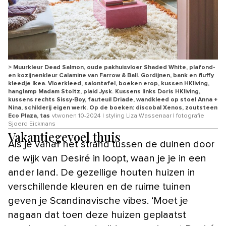
> Muurkleur Dead Salmon, oude pakhuisvloer Shaded White, plafond-
en kozijnenkleur Calamine van Farrow & Ball. Gordijnen, bank en fluffy
kleedje Ikea. Vloerkleed, salontafel, boeken erop, kussen HKliving,
hanglamp Madam Stoltz, plaid Jysk. Kussens links Doris HKliving,
kussens rechts Sissy-Boy, fauteuil Driade, wandkleed op stoel Anna +
Nina, schilderij eigen werk. Op de boeken: discobal Xenos, zoutsteen
Eco Plaza, tas
vtwonen 10-2024 | styling Liza Wassenaar | fotografie
Sjoerd Eickmans
Vakantiegevoel thuis
Als je vanaf het strand tussen de duinen door
de wijk van Desiré in loopt, waan je je in een
ander land. De gezellige houten huizen in
verschillende kleuren en de ruime tuinen
geven je Scandinavische vibes. ‘Moet je
nagaan dat toen deze huizen geplaatst