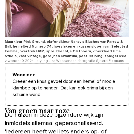
Muurkleur Pink Ground, plafondkleur Nancy’s Blushes van Farrow &
Ball, hemelbed Numero 74, hoeslaken en kussenslopen van Selected
Femme, overtrek H&M, sprei Brechtje Olsthoorn, vloerkleed Ume
Studio, kast vintage, gordijnen Kwantum, poef HKliving, spiegel Ikea.
vtwonen 10-2024 | styling Liza Wassenaar | fotografie Sjoerd Eickmans
Woonidee
Creëer een knus gevoel door een hemel of mooie
klamboe op te hangen. Dat kan ook prima bij een
schuine wand
Van groen naar roze
De huizen in deze bijzondere wijk zijn
inmiddels allemaal gepersonaliseerd.
‘Iedereen heeft wel iets anders op- of