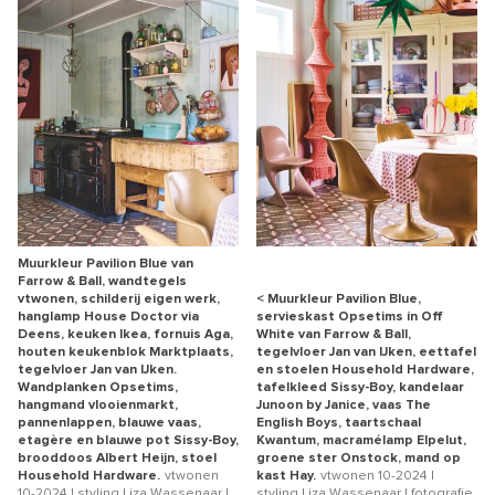
Muurkleur Pavilion Blue van
Farrow & Ball, wandtegels
vtwonen, schilderij eigen werk,
< Muurkleur Pavilion Blue,
hanglamp House Doctor via
servieskast Opsetims in Off
Deens, keuken Ikea, fornuis Aga,
White van Farrow & Ball,
houten keukenblok Marktplaats,
tegelvloer Jan van IJken, eettafel
tegelvloer Jan van IJken.
en stoelen Household Hardware,
Wandplanken Opsetims,
tafelkleed Sissy-Boy, kandelaar
hangmand vlooienmarkt,
Junoon by Janice, vaas The
pannenlappen, blauwe vaas,
English Boys, taartschaal
etagère en blauwe pot Sissy-Boy,
Kwantum, macramélamp Elpelut,
brooddoos Albert Heijn, stoel
groene ster Onstock, mand op
Household Hardware.
vtwonen
kast Hay.
vtwonen 10-2024 |
10-2024 | styling Liza Wassenaar |
styling Liza Wassenaar | fotografie