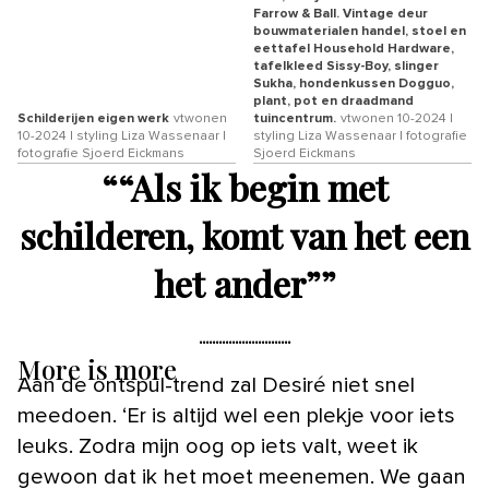
Farrow & Ball. Vintage deur
bouwmaterialen handel, stoel en
eettafel Household Hardware,
tafelkleed Sissy-Boy, slinger
Sukha, hondenkussen Dogguo,
plant, pot en draadmand
Schilderijen eigen werk
vtwonen
tuincentrum.
vtwonen 10-2024 |
10-2024 | styling Liza Wassenaar |
styling Liza Wassenaar | fotografie
fotografie Sjoerd Eickmans
Sjoerd Eickmans
“
“Als ik begin met
schilderen, komt van het een
het ander”
”
More is more
Aan de ontspul-trend zal Desiré niet snel
meedoen. ‘Er is altijd wel een plekje voor iets
leuks. Zodra mijn oog op iets valt, weet ik
gewoon dat ik het moet meenemen. We gaan