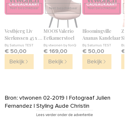
Niet beschikbaar
Niet beschikbaar
Niet beschikbaar
N
Vestbjerg Liv
MOOS Valerio
Bloomingville
Zui
Sierkussen 45 x 45
Eetkamerstoel
Ananas Kandelaar
Sie
cm – Goud
cm
Bij
Saturnus TEST
Bij
vtwonen by fonQ
Bij
Saturnus TEST
Bij
f
€ 50,00
€ 169,00
€ 50,00
€ 
Bekijk
Bekijk
Bekijk
B
Bron: vtwonen 02-2019 | Fotograaf Julien
Fernandez | Styling Aude Christin
Lees verder onder de advertentie