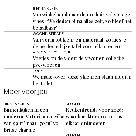
BINNENKIJKEN
Van winkelpand naar droomhuis vol vintage
vibes: ‘We deden bijna alles zelf, zo bleef het
betaalbaar’
WOONINSPIRATIE
Van vorm tot kleur en materiaal: zo kies je
de perfecte bijzettafel voor elk interieur
VTWONEN COLLECTIE
Voetjes op de vloer: de vtwonen collectie
pvc-vloeren
TOILET
Wc make-over: deze 5 kleuren staan mooi in
het toilet
Meer voor jou
BINNENKIJKEN
KEUKEN
Binnenkijken in een
Keukentrends voor 2026:
moderne Victoriaanse villa:
waar karakter en contrast
van 99 m² naar 170 m² vol
elkaar ontmoeten
Britse charme
TUIN
KEUKEN