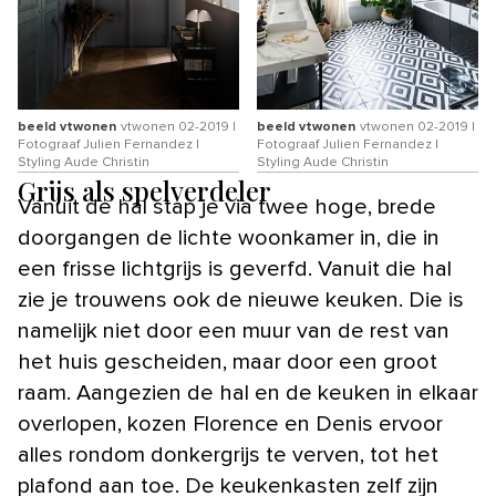
beeld vtwonen
vtwonen 02-2019 |
beeld vtwonen
vtwonen 02-2019 |
Fotograaf Julien Fernandez |
Fotograaf Julien Fernandez |
Styling Aude Christin
Styling Aude Christin
Grijs als spelverdeler
Vanuit de hal stap je via twee hoge, brede
doorgangen de lichte woonkamer in, die in
een frisse lichtgrijs is geverfd. Vanuit die hal
zie je trouwens ook de nieuwe keuken. Die is
namelijk niet door een muur van de rest van
het huis gescheiden, maar door een groot
raam. Aangezien de hal en de keuken in elkaar
overlopen, kozen Florence en Denis ervoor
alles rondom donkergrijs te verven, tot het
plafond aan toe. De keukenkasten zelf zijn