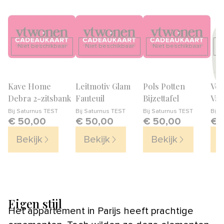
Niet beschikbaar
Niet beschikbaar
Niet beschikbaar
N
Kave Home
Leitmotiv Glam
Pols Potten
Ves
Debra 2-zitsbank
Fauteuil
Bijzettafel
Vaa
Bij
Saturnus TEST
Bij
Saturnus TEST
Bij
Saturnus TEST
Bij
v
€ 50,00
€ 50,00
€ 50,00
€ 
Bekijk
Bekijk
Bekijk
B
Eigen stijl
Het appartement in Parijs heeft prachtige