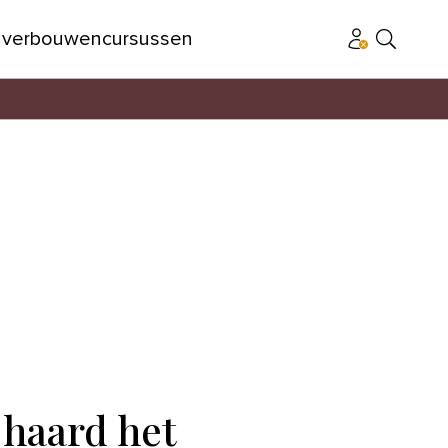
n
verbouwen
cursussen
 haard het