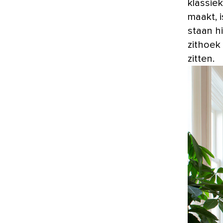
klassie
maakt, 
staan h
zithoek
zitten.