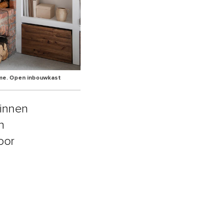
ome. Open inbouwkast
binnen
n
oor