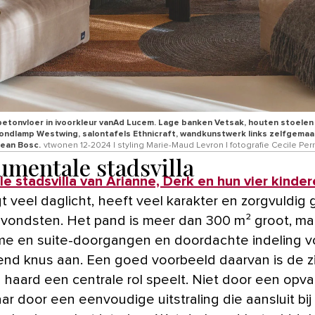
betonvloer in ivoorkleur vanAd Lucem. Lage banken Vetsak, houten stoele
ondlamp Westwing, salontafels Ethnicraft, wandkunstwerk links zelfgemaakt
ean Bosc.
vtwonen 12-2024 | styling Marie-Maud Levron | fotografie Cecile Perr
mentale stadsvilla
le stadsvilla van Arianne, Derk en hun vier kinde
t veel daglicht, heeft veel karakter en zorgvuldig
 vondsten. Het pand is meer dan 300 m² groot, ma
me en suite-doorgangen en doordachte indeling v
end knus aan. Een goed voorbeeld daarvan is de z
 haard een centrale rol speelt. Niet door een opva
ar door een eenvoudige uitstraling die aansluit bij