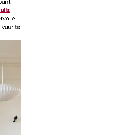
punt
uils
rvolle
 vuur te