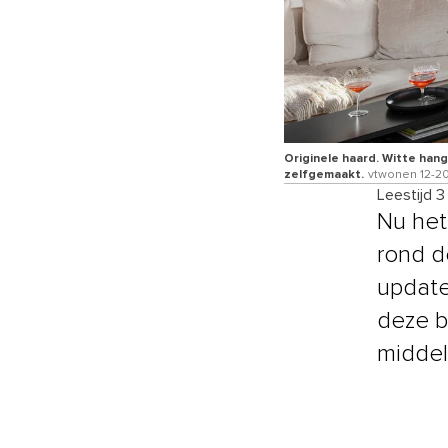
Originele haard. Witte han
zelfgemaakt.
vtwonen 12-20
Leestijd 3
Nu het
rond d
update
deze b
middel