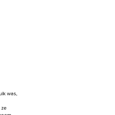
uik was,
 ze