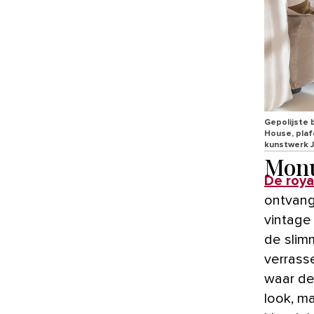
Gepolijste 
House, plaf
kunstwerk J
Monu
De roya
ontvang
vintage
de slim
verrass
waar de
look, ma