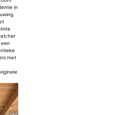
droom
demie in
ouwing.
et
uimte
catcher
n een
entieke
ers met
iginele