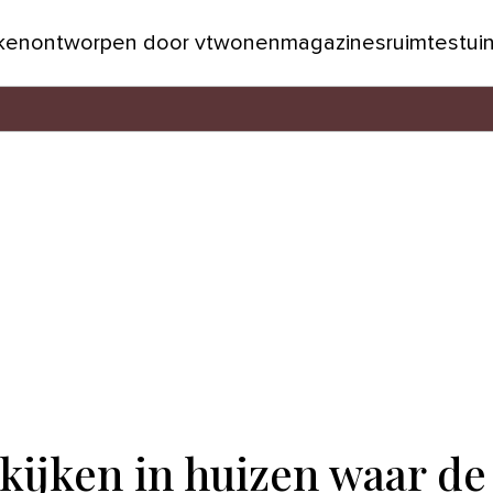
jken
ontworpen door vtwonen
magazines
ruimtes
tui
kijken in huizen waar de