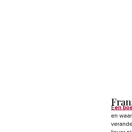
Fran
Een bo
en waarv
verande