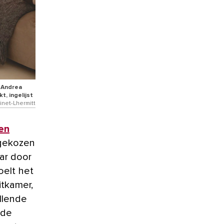
n Andrea
, ingelijst
inet-Lhermitt
ren
 gekozen
ar door
oelt het
itkamer,
llende
 de