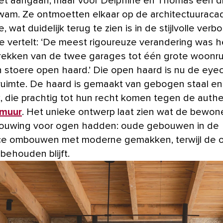
niet aangaan, maar voor Delphine en Thomas een 
kwam. Ze ontmoetten elkaar op de architectuuraca
e, wat duidelijk terug te zien is in de stijlvolle verb
e vertelt: ‘De meest rigoureuze verandering was h
ekken van de twee garages tot één grote woonr
 stoere open haard.’ Die open haard is nu de eye
ruimte. De haard is gemaakt van gebogen staal e
k, die prachtig tot hun recht komen tegen de auth
 muur
. Het unieke ontwerp laat zien wat de bewon
ouwing voor ogen hadden: oude gebouwen in de
e ombouwen met moderne gemakken, terwijl de or
behouden blijft.