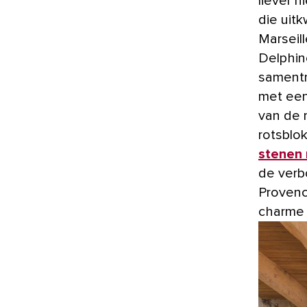
liever 
die uit
Marseill
Delphin
samentr
met een
van de 
rotsblo
stenen
de verb
Provenc
charme 