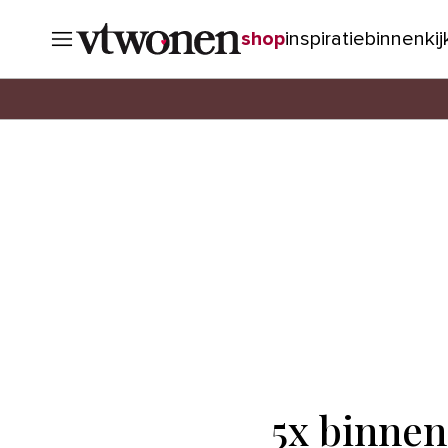
shop
inspiratie
binnenki
5x binnen