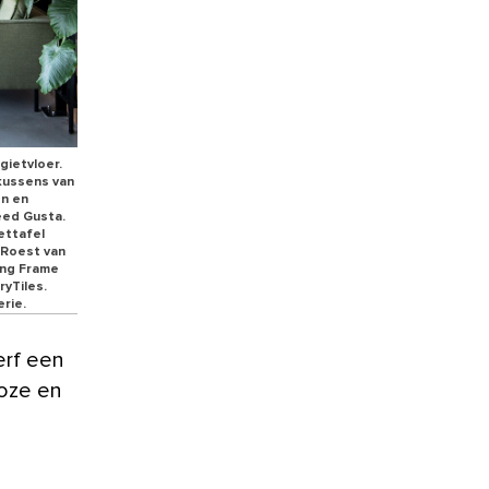
gietvloer.
kussens van
en en
eed Gusta.
ettafel
 Roest van
ung Frame
yTiles.
erie.
erf een
roze en