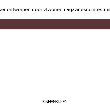
jken
ontworpen door vtwonen
magazines
ruimtes
tui
BINNENKIJKEN