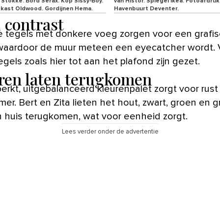
 Stokke. Bord Serax. Kop Sissy-Boy.
van Histor. Spiegel Ikea. Fotoafdru
kast Oldwood. Gordijnen Hema.
Havenbuurt Deventer.
 contrast
 waardoor de muur meteen een eyecatcher wordt. 
egels zoals hier tot aan het plafond zijn gezet.
ren laten terugkomen
erkt, uitgebalanceerd kleurenpalet zorgt voor rust
er. Bert en Zita lieten het hout, zwart, groen en gr
in huis terugkomen, wat voor eenheid zorgt.
Lees verder onder de advertentie