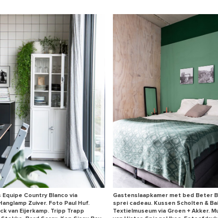
Equipe Country Blanco via
Gastenslaapkamer met bed Beter B
Hanglamp Zuiver. Foto Paul Huf.
sprei cadeau. Kussen Scholten & Bai
ick van Eijerkamp. Tripp Trapp
Textielmuseum via Groen + Akker. M