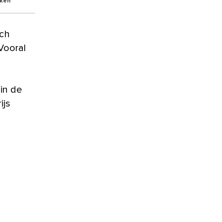
kken
Vooral
 in de
ijs