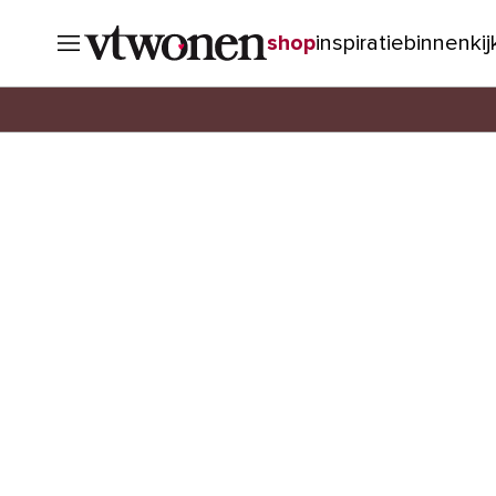
shop
inspiratie
binnenki