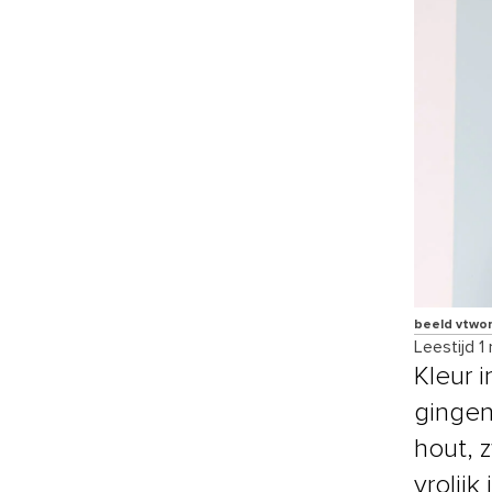
beeld vtwo
Leestijd 1
Kleur i
gingen
hout, z
vrolij