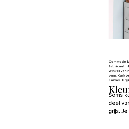
Commode Ma
fabricaat. 
Winkel van 
oma. Kurkte
Karwei. Gri
Kleu
Soms ka
deel va
grijs. J