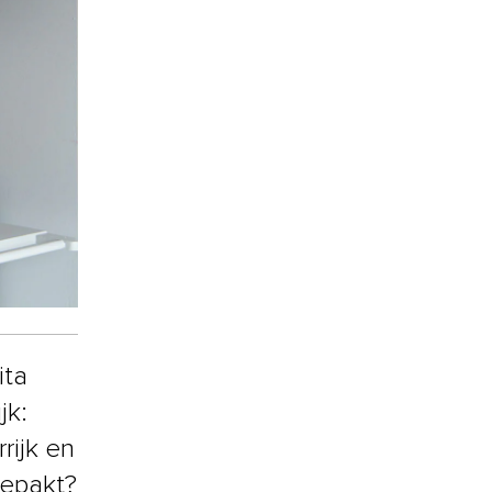
ita
jk:
rijk en
gepakt?