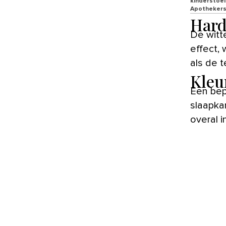
kinderstoel
Apothekers
Hard
De witte tegels met donkere voeg zorgen voor een grafisch
effect,
als de t
Kleu
Een bep
slaapkam
overal 