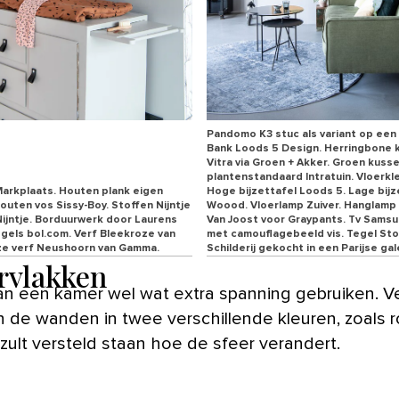
Pandomo K3 stuc als variant op een 
Bank Loods 5 Design. Herringbone 
Vitra via Groen + Akker. Groen kuss
plantenstandaard Intratuin. Vloerkl
rkplaats. Houten plank eigen
Hoge bijzettafel Loods 5. Lage bijz
Houten vos Sissy-Boy. Stoffen Nijntje
Woood. Vloerlamp Zuiver. Hanglamp
Nijntje. Borduurwerk door Laurens
Van Joost voor Graypants. Tv Sams
gels bol.com. Verf Bleekroze van
met camouflagebeeld vis. Tegel Stor
jze verf Neushoorn van Gamma.
Schilderij gekocht in een Parijse gal
rvlakken
n een kamer wel wat extra spanning gebruiken. V
n de wanden in twee verschillende kleuren, zoals 
e zult versteld staan hoe de sfeer verandert.