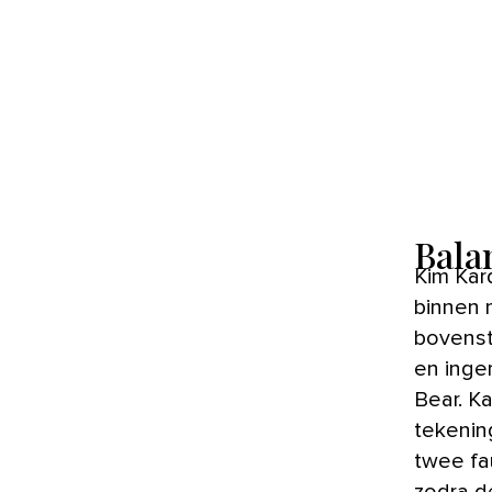
Bala
Kim Kar
binnen m
bovenst
en inge
Bear. K
tekenin
twee fa