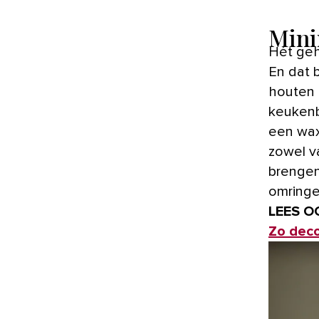
Mini
Hét geheim voor een opgeruimd huis? Héél veel opbergruimte!
En dat b
houten 
keukenb
een wax
zowel va
brengen
omringe
LEES O
Zo deco