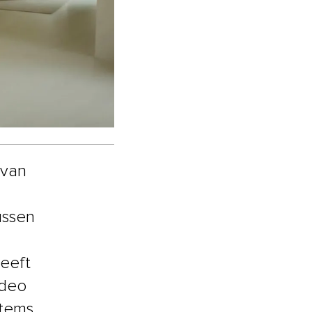
 van
ussen
heeft
ideo
items