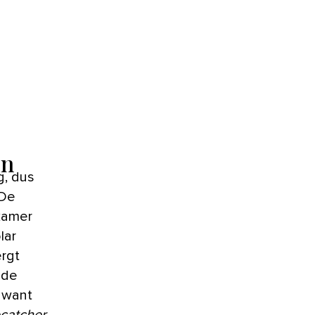
en
g, dus
 De
kamer
lar
ergt
 de
, want