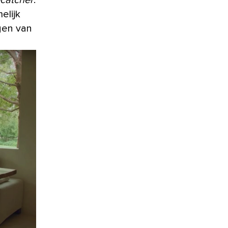
catcher
.
elijk
gen van