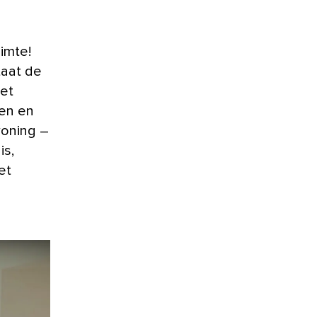
taat de
het
en en
woning –
is,
et