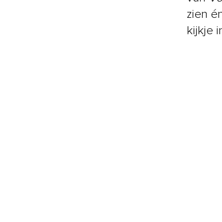
zien é
kijkje 