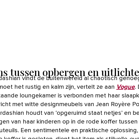
ns tussen opbergen en uitlicht
dashian vindt de buitenwereld al chaotisch genoe
oet het rustig en kalm zijn, vertelt ze aan
Vogue
.
aande loungekamer is verbonden met haar slaap
richt met witte designmeubels van Jean Royère Po
ardashian houdt van ‘opgeruimd staat netjes’ en b
gen van haar kinderen op in de rode koffer tussen
uteuils. Een sentimentele en praktische oplossing