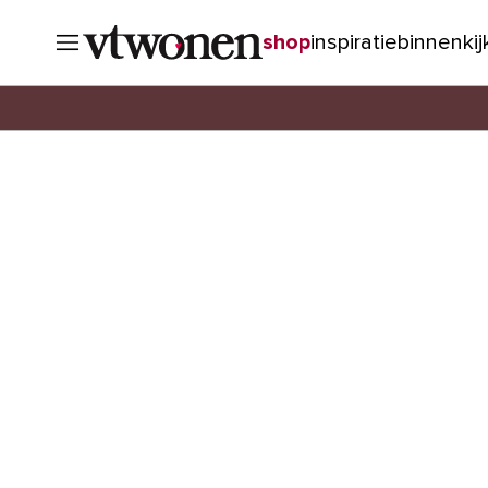
shop
inspiratie
binnenki