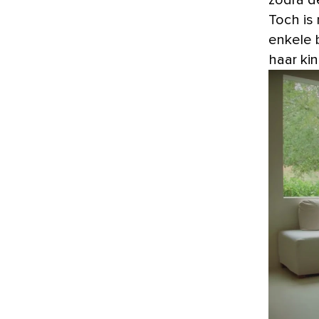
zodra de
Toch is 
enkele 
haar ki