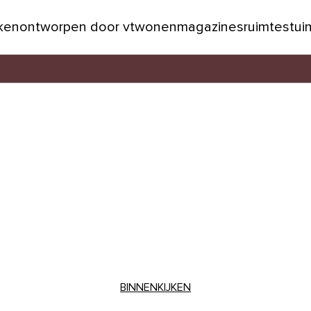
jken
ontworpen door vtwonen
magazines
ruimtes
tui
BINNENKIJKEN