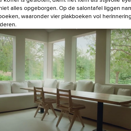
 koffer is gesloten, dient het item als stijlvolle
eye
niet alles opgeborgen. Op de salontafel liggen nam
boeken, waaronder vier plakboeken vol herinnerin
nderen.