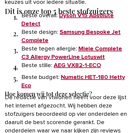
keuzes uit voor iedere situatie.
Dit is onze top 5 beste stofzuigers
1.
Beste overall:
Dyson V15 Absolute
Detect
2.
Beste design:
Samsung Bespoke Jet
Complete
3.
Beste tegen allergie:
Miele Complete
C3 Allergy PowerLine Lotuswit
4.
Beste stille:
AEG VX82-1-ECO
5.
Beste budget:
Numatic HET-180 Hetty
Eco
Hoe komen wij tot deze selectie?
De redactie van vtwonen heeft voor deze lijst
het internet afgezocht. Wij hebben deze
stofzuigers beoordeeld op vier onderdelen en
daaruit de best scorende gerankt. De
onderdelen waar we naar kijken zijn reviews