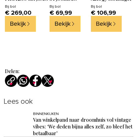
Steelstofzuiger -
Stofzuiger met
Bij
bol
Bij
bol
Bij
bol
€ 269,00
€ 69,99
€ 106,99
Draadloos -
zak
Krachtig 150 Airwatt
Bekijk
Bekijk
Bekijk
Delen:
Lees ook
BINNENKIJKEN
Van winkelpand naar droomhuis vol vintage
vibes: ‘We deden bijna alles zelf, zo bleef het
betaalbaar’