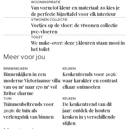
WOONINSPIRATIE
Van vorm tot kleur en materiaal: zo kies je
de perfecte bijzettafel voor elk interieur
VTWONEN COLLECTIE
Voetjes op de vloer: de vtwonen collectie
pvc-vloeren
TOILET
Wc make-over: deze 5 kleuren staan mooi in
het toilet
Meer voor jou
BINNENKIJKEN
KEUKEN
Binnenkijken in een
Keukentrends voor 2026:
moderne Victoriaanse villa:
waar karakter en contrast
van 99 m² naar 170 m² vol
elkaar ontmoeten
Britse charme
TUIN
KEUKEN
Tuinmeubeltrends voor
De keukentrend van dit
2026: de tuin als
jaar: ontdek de houten
verlengstuk van binnen
keuken in 5 verschillende
stijlen