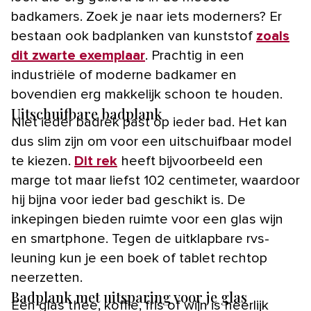
badkamers. Zoek je naar iets moderners? Er
bestaan ook badplanken van kunststof
zoals
dit zwarte exemplaar
. Prachtig in een
industriële of moderne badkamer en
bovendien erg makkelijk schoon te houden.
Uitschuifbare badplank
Niet ieder badrek past op ieder bad. Het kan
dus slim zijn om voor een uitschuifbaar model
te kiezen.
Dit rek
heeft bijvoorbeeld een
marge tot maar liefst 102 centimeter, waardoor
hij bijna voor ieder bad geschikt is. De
inkepingen bieden ruimte voor een glas wijn
en smartphone. Tegen de uitklapbare rvs-
leuning kun je een boek of tablet rechtop
neerzetten.
Badplank met uitsparing voor je glas
Een glas thee, koffie, fris of wijn is heerlijk