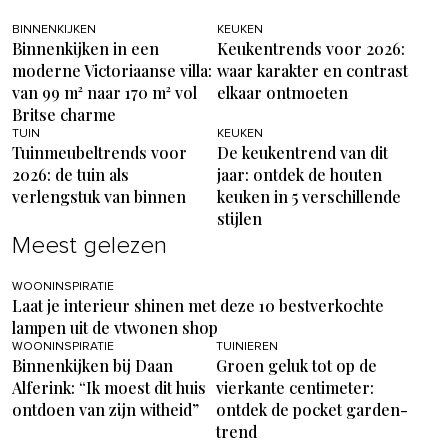
BINNENKIJKEN
KEUKEN
Binnenkijken in een
Keukentrends voor 2026:
moderne Victoriaanse villa:
waar karakter en contrast
van 99 m² naar 170 m² vol
elkaar ontmoeten
Britse charme
TUIN
KEUKEN
Tuinmeubeltrends voor
De keukentrend van dit
2026: de tuin als
jaar: ontdek de houten
verlengstuk van binnen
keuken in 5 verschillende
stijlen
Meest gelezen
WOONINSPIRATIE
Laat je interieur shinen met deze 10 bestverkochte
lampen uit de vtwonen shop
WOONINSPIRATIE
TUINIEREN
Binnenkijken bij Daan
Groen geluk tot op de
Alferink: “Ik moest dit huis
vierkante centimeter:
ontdoen van zijn witheid”
ontdek de pocket garden-
trend