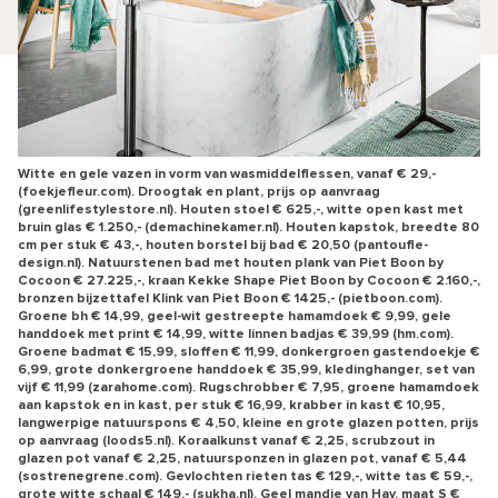
Witte en gele vazen in vorm van wasmiddelflessen, vanaf € 29,-
(foekjefleur.com). Droogtak en plant, prijs op aanvraag
(greenlifestylestore.nl). Houten stoel € 625,-, witte open kast met
bruin glas € 1.250,- (demachinekamer.nl). Houten kapstok, breedte 80
cm per stuk € 43,-, houten borstel bij bad € 20,50 (pantoufle-
design.nl). Natuurstenen bad met houten plank van Piet Boon by
Cocoon € 27.225,-, kraan Kekke Shape Piet Boon by Cocoon € 2.160,-,
bronzen bijzettafel Klink van Piet Boon € 1425,- (pietboon.com).
Groene bh € 14,99, geel-wit gestreepte hamamdoek € 9,99, gele
handdoek met print € 14,99, witte linnen badjas € 39,99 (hm.com).
Groene badmat € 15,99, sloffen € 11,99, donkergroen gastendoekje €
6,99, grote donkergroene handdoek € 35,99, kledinghanger, set van
vijf € 11,99 (zarahome.com). Rugschrobber € 7,95, groene hamamdoek
aan kapstok en in kast, per stuk € 16,99, krabber in kast € 10,95,
langwerpige natuurspons € 4,50, kleine en grote glazen potten, prijs
op aanvraag (loods5.nl). Koraalkunst vanaf € 2,25, scrubzout in
glazen pot vanaf € 2,25, natuursponzen in glazen pot, vanaf € 5,44
(sostrenegrene.com). Gevlochten rieten tas € 129,-, witte tas € 59,-,
grote witte schaal € 149,- (sukha.nl). Geel mandje van Hay, maat S €