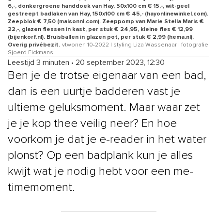
6,-, donkergroene handdoek van Hay, 50x100 cm € 15,-, wit-geel
gestreept badlaken van Hay, 150x100 cm € 45,- (hayonlinewinkel.com).
Zeepblok € 7,50 (maisonnl.com). Zeeppomp van Marie Stella Maris €
22,-, glazen flessen in kast, per stuk € 24,95, kleine fles € 12,99
(bijenkorf.nl). Bruisballen in glazen pot, per stuk € 2,99 (hema.nl).
Overig privébezit.
vtwonen 10-2022 | styling Liza Wassenaar | fotografie
Sjoerd Eickmans
Leestijd 3 minuten
•
20 september 2023, 12:30
Ben je de trotse eigenaar van een bad,
dan is een uurtje badderen vast je
ultieme geluksmoment. Maar waar zet
je je kop thee veilig neer? En hoe
voorkom je dat je e-reader in het water
plonst? Op een badplank kun je alles
kwijt wat je nodig hebt voor een me-
timemoment.